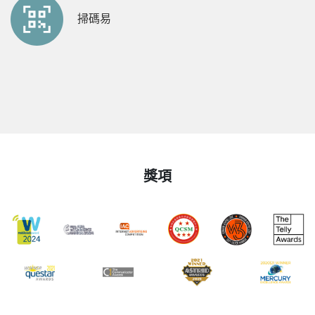
掃碼易
獎項