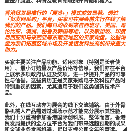
盖医疗康复、科研及教育领域的外骨骼机械人。
香港贸发局推行的「展览+」模式成效显著。透过
「贸发网采购」平台，买家可在展会前先行在线了解
我们的产品。我们每日均收到来自西班牙、美国、哥
伦比亚、澳洲、秘鲁及韩国等地，以及新加坡、印度
尼西亚和马来西亚等东南亚地区的买家询盘。这些询
盘为我们拓展区域市场及开发银发科技商机带来重大
助力。
买家主要关注产品功能、适用对象（特别是长者使
用）、最小订购量及产品价格等信息。我们亦在平台
上展示多项政府认证及奖项，进一步提升产品的可靠
性与信誉。这些资历正是买家采购电子及科技产品时
特别重视的因素，尤其适用于我们这类创新技术产
品。
此外，在线互动亦为展会的线下交流铺路。由于外骨
骼机械人产品需透过现场示范才能充分展示其性能，
我们十分重视参加香港国际创科展。整体而言，香港
贸发局提供的全方位平台为我们带来远超预期的成果
和全球业务发展机遇，足以支撑公司全年的营运。 ◢