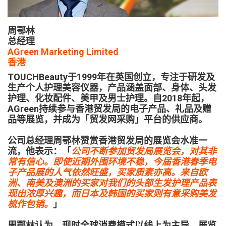
周鄂林
总经理
AGreen Marketing Limited
香港
TOUCHBeauty于1999年在英国创立，专注于研发及
生产个人护理美容仪器，产品涵盖面部、身体、头发
护理、化妆配件、美甲及男士护理。自2018年起，
AGreen持续参与香港贸发局的电子产品、礼品及赠
品等展览，并成为「贸发网采购」平台的供应商。
公司总经理周鄂林赞赏香港贸发局的展览会水准一
流，他表示：「
公司不断参加贸发局展览会，对其非
常有信心。即使近期外围环境不稳，今届香港春季电
子产品展的人气依然旺盛，买家质素亦高。来自欧
洲、南美及澳洲的买家对我们的头部生发护理产品表
现出浓厚兴趣，而日本及韩国的买家则有意采购美发
梳作包销。
」
周鄂林认为，现时全球消费模式以线上为主导，展览