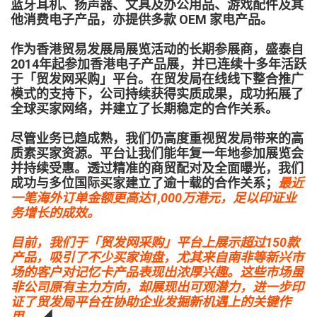
蓝牙耳机、扬声器、文具及办公用品、游戏配件及其
他消费电子产品，亦提供多款 OEM 家电产品。
作为香港贸易发展局展览活动的长期参展商，盛泰自
2014年起参加香港电子产品展，并已连续十多年活跃
于「贸发网采购」平台。在贸发局在线线下整合推广
模式的支持下，公司持续获得实质成果，成功拓展了
全球买家网络，并建立了长期稳定的合作关系。
尽管业务已趋成熟，我们仍高度重视贸发局带来的高
质素买家资源。平台让我们能年复一年地参加展览会
并持续受惠。透过精准的商贸配对及全面曝光，我们
成功与多位国际买家建立了逾十载的合作关系；
最近
一笔海外订单金额更高达1,000万港元，足以印证业
务增长的成效。
目前，我们于「贸发网采购」平台上展示超过150款
产品，吸引了不少买家询盘，尤其来自南非等新兴市
场的客户对记忆卡产品表现出浓厚兴趣。这些市场虽
非公司原有主力方向，却展现出可观潜力，进一步印
证了贸发局平台在协助企业发掘新机遇上的关键作
用。
◢