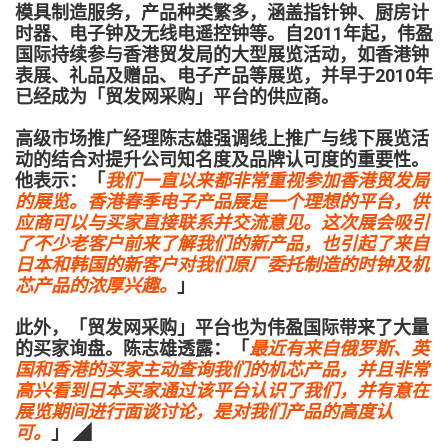
模具制造服务，产品种类繁多，涵盖指针钟、厨房计
时器、电子钟及无线电遥控钟等。自2011年起，伟盈
国际持续参与香港贸发局的大型展览活动，如香港钟
表展、礼品及赠品、电子产品等展览，并早于2010年
已经成为「贸发网采购」平台的供应商。
高级市场推广经理陈志雄强调线上推广与线下展览活
动的结合对提升公司知名度及品牌认可度的重要性。
他表示：「
我们一直以来都非常重视参加香港贸发局
的展览。香港春季电子产品展是一个理想的平台，供
应商可以与买家直接联系并交流意见。这次展会吸引
了不少老客户前来了解我们的新产品，也引起了来自
日本和韩国的新客户对我们原厂委托制造的时钟及机
芯产品的浓厚兴趣。
」
此外，「贸发网采购」平台也为伟盈国际带来了大量
的买家询盘。陈志雄透露：「
最近有来自俄罗斯、英
国和香港的买家主动查询我们的机芯产品，并且非常
高兴看到日本买家通过该平台认识了我们，并有意在
展览期间进行面谈讨论，是对我们产品的高度认
可。
」 ◢