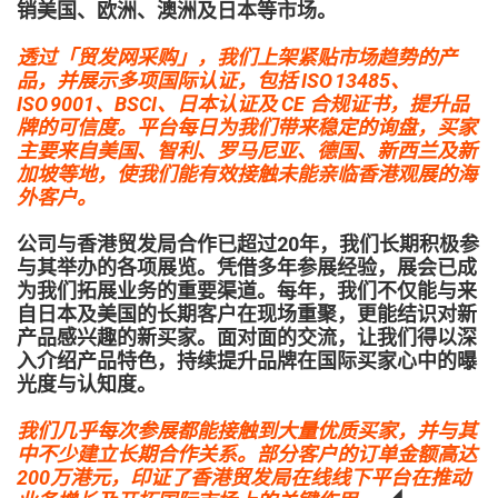
销美国、欧洲、澳洲及日本等市场。
透过「贸发网采购」，我们上架紧贴市场趋势的产
品，并展示多项国际认证，包括 ISO 13485、
ISO 9001、BSCI、日本认证及 CE 合规证书，提升品
牌的可信度。平台每日为我们带来稳定的询盘，买家
主要来自美国、智利、罗马尼亚、德国、新西兰及新
加坡等地，使我们能有效接触未能亲临香港观展的海
外客户。
公司与香港贸发局合作已超过20年，我们长期积极参
与其举办的各项展览。凭借多年参展经验，展会已成
为我们拓展业务的重要渠道。每年，我们不仅能与来
自日本及美国的长期客户在现场重聚，更能结识对新
产品感兴趣的新买家。面对面的交流，让我们得以深
入介绍产品特色，持续提升品牌在国际买家心中的曝
光度与认知度。
我们几乎每次参展都能接触到大量优质买家，并与其
中不少建立长期合作关系。部分客户的订单金额高达
200万港元，印证了香港贸发局在线线下平台在推动