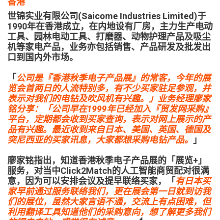
香港
世锦实业有限公司(Saicome Industries Limited)于
1990年在香港成立，在内地设有厂房，主力生产电动
工具、园林电动工具、打磨器、动物护理产品及吸尘
机等家电产品，业务亦包括销售、产品研发及批发出
口到国内外市场。
「
公司是『香港秋季电子产品展』的常客，今年的展
览会首两日的人流特别多，有不少买家驻足参观，并
表示对我们的电钻及吹风机有兴趣。」业务经理廖家
铭分享：「公司早在1999年已经加入『贸发网采购』
平台，定期都会收到买家查询，表示对网上展示的产
品有兴趣。最近收到来自日本、美国、英国、德国及
突尼西亚的买家讯息，大家都想采购电钻产品。
」
廖家铭指出，知道香港秋季电子产品展的「展览+」
服务，对当中Click2Match的人工智能商贸配对很满
意，因为可以安排会议及提早联络买家，「
有日本买
家早前通过服务联络我们，更在展会第一日就到访我
们的展位，虽然大家言语不通，交流上有点困难，但
利用翻译工具知道他们的采购意向，想了解更多我们