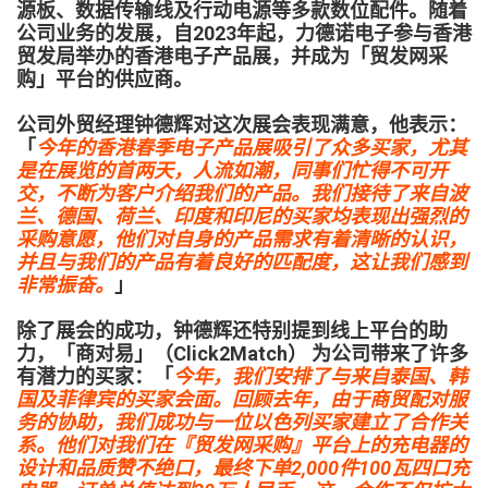
源板、数据传输线及行动电源等多款数位配件。随着
公司业务的发展，自2023年起，力德诺电子参与香港
贸发局举办的香港电子产品展，并成为「贸发网采
购」平台的供应商。
公司外贸经理钟德辉对这次展会表现满意，他表示：
「
今年的香港春季电子产品展吸引了众多买家，尤其
是在展览的首两天，人流如潮，同事们忙得不可开
交，不断为客户介绍我们的产品。我们接待了来自波
兰、德国、荷兰、印度和印尼的买家均表现出强烈的
采购意愿，他们对自身的产品需求有着清晰的认识，
并且与我们的产品有着良好的匹配度，这让我们感到
非常振奋。
」
除了展会的成功，钟德辉还特别提到线上平台的助
力，「商对易」（Click2Match） 为公司带来了许多
有潜力的买家：「
今年，我们安排了与来自泰国、韩
国及菲律宾的买家会面。回顾去年，由于商贸配对服
务的协助，我们成功与一位以色列买家建立了合作关
系。他们对我们在『贸发网采购』平台上的充电器的
设计和品质赞不绝口，最终下单2,000件100瓦四口充