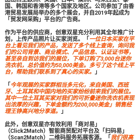
国、韩国和香港等多个国家及地区。公司参加了由香
港贸易发展局举办的多个展会，并自2019年起成为
「贸发网采购」平台的广告商。
作为平台的供应商，创意双星充分利用其全年推广计
划，上传产品照片让买家浏览。「
一位日本买家在平
台上看见我们的产品，发送了多个线上查询，询问我
们的公司背景、商业模式、产品信息、认证证书等，
甚至亲自到访我们的展位，下单订购了3,000台迷你
洗衣机，总价值约为50,000美金。多亏了这个线上平
台，帮助我们联系到了真心的买家。
」
「
今年观展的买家群相当多元化，来自美国、西班
牙、土耳其和中国内地的买家纷纷前来我们的展位。
其中一位土耳其买家对我们的可折叠迷你洗衣机表现
出浓厚的兴趣，下单金额约为200,000美金」销售经
理王铮高兴地分享道。
」
此外，创意双星亦有效利用「商对易」
（Click2Match）智能商贸配对平台及「扫码易」
（Scan2Match）二维码服务拓展客源。「
我们很高