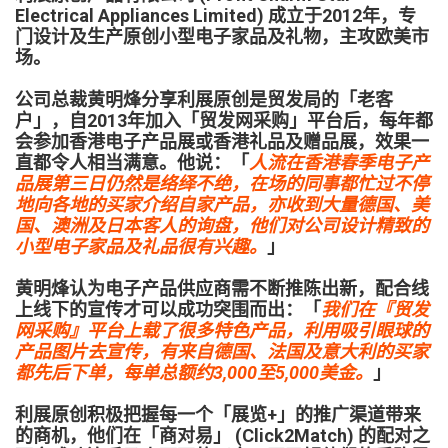
Electrical Appliances Limited) 成立于2012年，专
门设计及生产原创小型电子家品及礼物，主攻欧美市
场。
公司总裁黄明烽分享利展原创是贸发局的「老客
户」，自2013年加入「贸发网采购」平台后，每年都
会参加香港电子产品展或香港礼品及赠品展，效果一
直都令人相当满意。他说：「
人流在香港春季电子产
品展第三日仍然是络绎不绝，在场的同事都忙过不停
地向各地的买家介绍自家产品，亦收到大量德国、美
国、澳洲及日本客人的询盘，他们对公司设计精致的
小型电子家品及礼品很有兴趣。
」
黄明烽认为电子产品供应商需不断推陈出新，配合线
上线下的宣传才可以成功突围而出：「
我们在『贸发
网采购』平台上载了很多特色产品，利用吸引眼球的
产品图片去宣传，有来自德国、法国及意大利的买家
都先后下单，每单总额约3,000至5,000美金。
」
利展原创积极把握每一个「展览+」的推广渠道带来
的商机，他们在「商对易」 (Click2Match) 的配对之