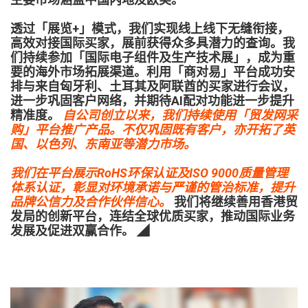
透过「展览+」模式，我们实现线上线下无缝衔接，
高效对接国际买家，展前获得众多具潜力的查询。我
们持续参加「国际电子组件及生产技术展」，成为重
要的海外市场拓展渠道。利用「商对易」平台成功安
排与来自匈牙利、土耳其及阿联酋的买家进行会议，
进一步巩固客户网络，并期待AI配对功能进一步提升
精准度。
自公司创立以来，我们持续使用「贸发网采
购」平台推广产品。不仅巩固既有客户，亦开拓了英
国、以色列、东南亚等潜力市场。
我们在平台展示RoHS环保认证及ISO 9000质量管理
体系认证，彰显对环境承诺与严谨的管治标准，提升
品牌公信力及合作伙伴信心。
我们将继续善用香港贸
发局的创新平台，连结全球优质买家，推动国际业务
发展及促进双赢合作。 ◢