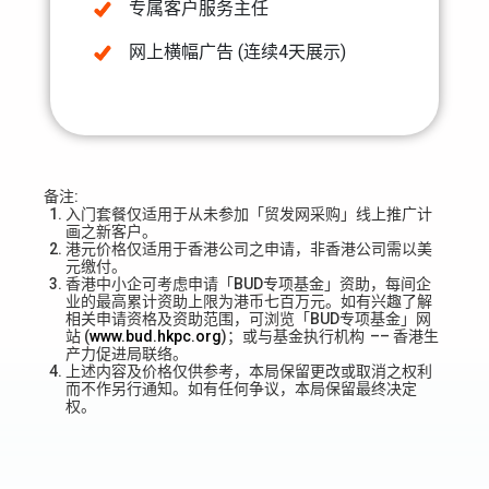
专属客户服务主任
网上横幅广告 (连续4天展示)
备注:
入门套餐仅适用于从未参加「贸发网采购」线上推广计
画之新客户。
港元价格仅适用于香港公司之申请，非香港公司需以美
元缴付。
香港中小企可考虑申请「BUD专项基金」资助，每间企
业的最高累计资助上限为港币七百万元。如有兴趣了解
相关申请资格及资助范围，可浏览「BUD专项基金」网
站 (
www.bud.hkpc.org
)；或与基金执行机构 –– 香港生
产力促进局联络。
上述内容及价格仅供参考，本局保留更改或取消之权利
而不作另行通知。如有任何争议，本局保留最终决定
权。