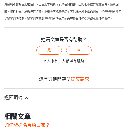
貿發網不會對使用或任何人士使用本網頁而引致任何損害（包括但不限於電腦病毒、系統固
障、資料損失）承擔任何賠償。本網頁可能會連結至其他機構所提供的網頁，但這些網頁並不
是貿發網所控制。貿發網不會對這些網頁所顯示的內容作出任何保證或承擔任何責任。
這篇文章是否有幫助？
是
否
2 人中有 1 人覺得有幫助
還有其他問題？
提交請求
返回頂端
相關文章
如何發送名片給買家？