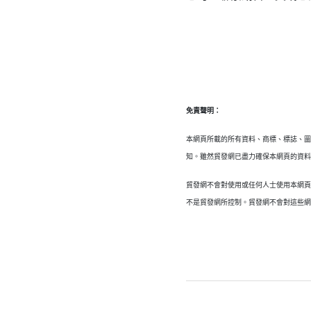
免責聲明：
本網頁所載的所有資料、商標、標誌、
知。雖然貿發網已盡力確保本網頁的資
貿發網不會對使用或任何人士使用本網
不是貿發網所控制。貿發網不會對這些