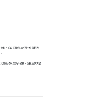
改資料，並由貿發網決定而不作另行通
任。
至其他機構所提供的網頁，但這些網頁並