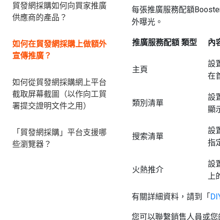
貿發網採購如何向買家推廣
每張推廣服務配額Boos
供應商的產品？
外曝光。
推廣服務配額 類型
內
如何在貿發網採購上做額外
宣傳推廣？
設
主頁
在
如何從貿發網採購網上平台
截取屏幕截圖（以作向工貿
設
類別清單
署提交證明文件之用）
顯
設
「貿發網採購」平台支援哪
搜索清單
指
些瀏覽器？
設
火熱推介
上
有關詳細資料，請到「
D
您可以聯繫銷售人員或您的