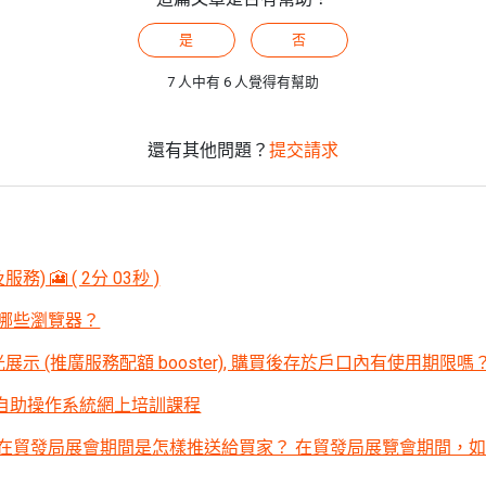
是
否
7 人中有 6 人覺得有幫助
還有其他問題？
提交請求
 🎦 ( 2分 03秒 )
哪些瀏覽器？
展示 (推廣服務配額 booster), 購買後存於戶口內有使用期限嗎
Y自助操作系統網上培訓課程
在貿發局展會期間是怎樣推送給買家？ 在貿發局展覽會期間，