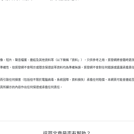
圖像、短片、聲音檔案、連結及其他資料等（以下簡稱「資料」），只供參考之用，貿發網將會隨時更
料準確性，但貿發網不會明示或隱含保證該等資料均為準確無誤。貿發網不會對任何錯誤或遺漏承擔責
頁而引致任何損害（包括但不限於電腦病毒、系統固障、資料損失）承擔任何賠償。本網頁可能會連結
網頁所顯示的內容作出任何保證或承擔任何責任。
這篇文章是否有幫助？