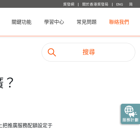
|
|
貿發網
關於香港貿發局
ENG
简
關鍵功能
學習中心
常見問題
聯絡我們
廣？
購上把推廣服務配額設定于