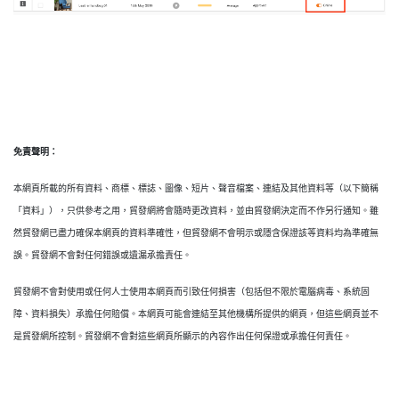
免責聲明：
本網頁所載的所有資料、商標、標誌、圖像、短片、聲音檔案、連結及其他資料等（以下簡稱
「資料」），只供參考之用，貿發網將會隨時更改資料，並由貿發網決定而不作另行通知。雖
然貿發網已盡力確保本網頁的資料準確性，但貿發網不會明示或隱含保證該等資料均為準確無
誤。貿發網不會對任何錯誤或遺漏承擔責任。
貿發網不會對使用或任何人士使用本網頁而引致任何損害（包括但不限於電腦病毒、系統固
障、資料損失）承擔任何賠償。本網頁可能會連結至其他機構所提供的網頁，但這些網頁並不
是貿發網所控制。貿發網不會對這些網頁所顯示的內容作出任何保證或承擔任何責任。