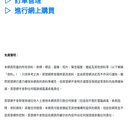
▷ 訂單管理
▷ 進行網上購買
免責聲明：
本網頁所載的所有資料、商標、標誌、圖像、短片、聲音檔案、連結及其他資料等（以下簡稱
「資料」），只供參考之用，貿發網將會隨時更改資料，並由貿發網決定而不作另行通知。雖
然貿發網已盡力確保本網頁的資料準確性，但貿發網不會明示或隱含保證該等資料均為準確無
誤。貿發網不會對任何錯誤或遺漏承擔責任。
貿發網不會對使用或任何人士使用本網頁而引致任何損害（包括但不限於電腦病毒、系統固
障、資料損失）承擔任何賠償。本網頁可能會連結至其他機構所提供的網頁，但這些網頁並不
是貿發網所控制。貿發網不會對這些網頁所顯示的內容作出任何保證或承擔任何責任。