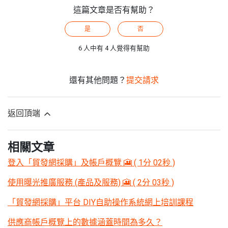
這篇文章是否有幫助？
是
否
6 人中有 4 人覺得有幫助
還有其他問題？
提交請求
返回頂端
相關文章
登入「貿發網採購」及帳戶概覽 🎦 ( 1分 02秒 )
使用曝光推廣服務 (產品及服務) 🎦 ( 2分 03秒 )
「貿發網採購」平台 DIY自助操作系統網上培訓課程
供應商帳戶概覽上的數據涵蓋時間為多久？