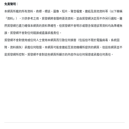
免責聲明：
本網頁所載的所有資料、商標、標誌、圖像、短片、聲音檔案、連結及其他資料等（以下簡稱
「資料」），只供參考之用，貿發網將會隨時更改資料，並由貿發網決定而不作另行通知。雖
然貿發網已盡力確保本網頁的資料準確性，但貿發網不會明示或隱含保證該等資料均為準確無
誤。貿發網不會對任何錯誤或遺漏承擔責任。
貿發網不會對使用或任何人士使用本網頁而引致任何損害（包括但不限於電腦病毒、系統固
障、資料損失）承擔任何賠償。本網頁可能會連結至其他機構所提供的網頁，但這些網頁並不
是貿發網所控制。貿發網不會對這些網頁所顯示的內容作出任何保證或承擔任何責任。