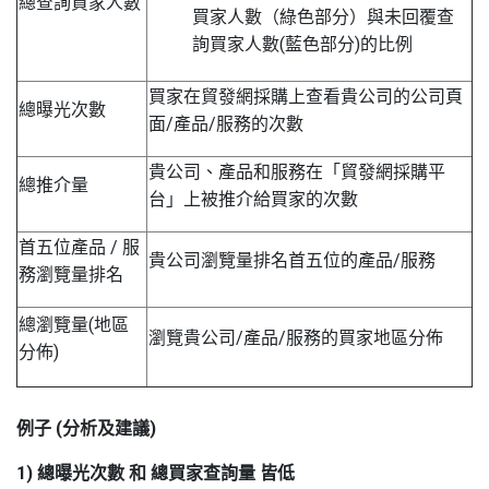
總查詢買家人數
買家人數（綠色部分）與未回覆查
詢買家人數(藍色部分)的比例
買家在貿發網採購上查看貴公司的公司頁
總曝光次數
面/產品/服務的次數
貴公司、產品和服務在「貿發網採購平
總推介量
台」上被推介給買家的次數
首五位產品 / 服
貴公司瀏覽量排名首五位的產品/服務
務瀏覽量排名
總瀏覽量(地區
瀏覽貴公司/產品/服務的買家地區分佈
分佈)
例子
(
分析及建議
)
1) 總曝光次數
和
總買家查詢量
皆低