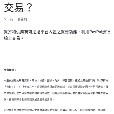
交易？
5 年前
更新於
買方和供應商可透過平台內置之買賣功能，利用PayPal進行
線上交易。
免責聲明：
本網頁所載的所有資料、商標、標誌、圖像、短片、聲音檔案、連結及其他資料等（以下簡稱
「資料」），只供參考之用，貿發網將會隨時更改資料，並由貿發網決定而不作另行通知。雖
然貿發網已盡力確保本網頁的資料準確性，但貿發網不會明示或隱含保證該等資料均為準確無
誤。貿發網不會對任何錯誤或遺漏承擔責任。
貿發網不會對使用或任何人士使用本網頁而引致任何損害（包括但不限於電腦病毒、系統固