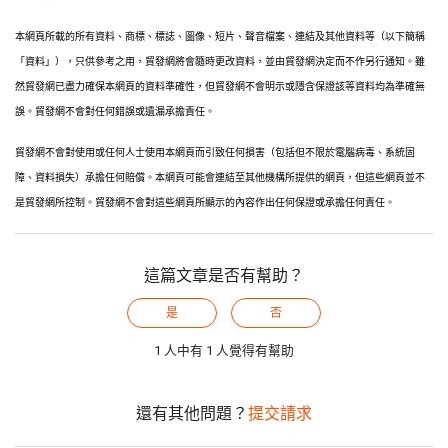
本網頁所載的所有資料、商標、標誌、圖像、短片、聲音檔案、連結及其他資料等（以下簡稱
「資料」），只供參考之用，貿發網將會隨時更改資料，並由貿發網決定而不作另行通知。雖
然貿發網已盡力確保本網頁的資料準確性，但貿發網不會明示或隱含保證該等資料均為準確無
誤。貿發網不會對任何錯誤或遺漏承擔責任。
貿發網不會對使用或任何人士使用本網頁而引致任何損害（包括但不限於電腦病毒、系統固
障、資料損失）承擔任何賠償。本網頁可能會連結至其他機構所提供的網頁，但這些網頁並不
是貿發網所控制。貿發網不會對這些網頁所顯示的內容作出任何保證或承擔任何責任。
這篇文章是否有幫助？
是
否
1 人中有 1 人覺得有幫助
還有其他問題？
提交請求