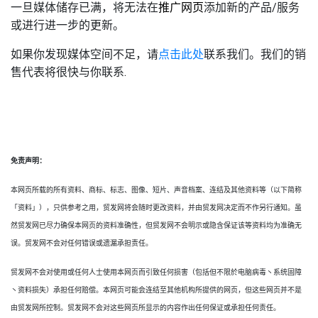
一旦媒体储存已满，将无法在
推广网页
添加新的产品/服务
或进行进一步的更新。
如果你发现媒体空间不足，请
点击此处
联系我们。我们的销
售代表将很快与你联系
.
免责声明：
本网页所载的所有资料、商标、标志、图像、短片、声音档案、连结及其他资料等（以下简称
「资料」），只供参考之用，贸发网将会随时更改资料，并由贸发网决定而不作另行通知。虽
然贸发网已尽力确保本网页的资料准确性，但贸发网不会明示或隐含保证该等资料均为准确无
误。贸发网不会对任何错误或遗漏承担责任。
贸发网不会对使用或任何人士使用本网页而引致任何损害（包括但不限於电脑病毒丶系统固障
丶资料损失）承担任何赔偿。本网页可能会连结至其他机构所提供的网页，但这些网页并不是
由贸发网所控制。贸发网不会对这些网页所显示的内容作出任何保证或承担任何责任。