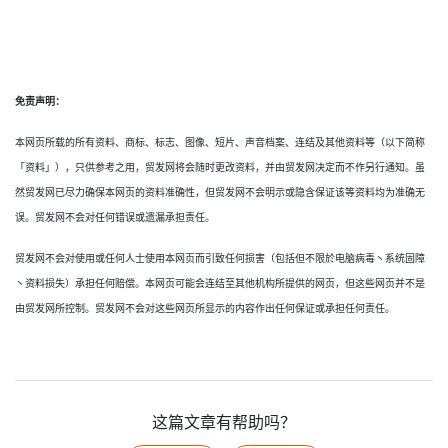
免责声明：
本网页所载的所有资料、商标、标志、图像、短片、声音档案、连结及其他资料等（以下简称
「资料」），只供参考之用，贸发网将会随时更改资料，并由贸发网决定而不作另行通知。虽
然贸发网已尽力确保本网页的资料准确性，但贸发网不会明示或隐含保证该等资料均为准确无
误。贸发网不会对任何错误或遗漏承担责任。
贸发网不会对使用或任何人士使用本网页而引致任何损害（包括但不限於电脑病毒丶系统固障
丶资料损失）承担任何赔偿。本网页可能会连结至其他机构所提供的网页，但这些网页并不是
由贸发网所控制。贸发网不会对这些网页所显示的内容作出任何保证或承担任何责任。
这篇文章有帮助吗？