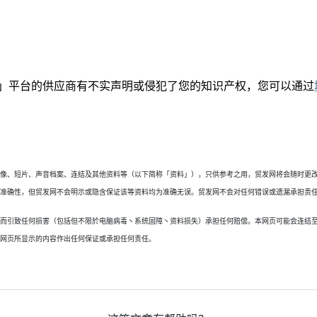
」平台的供
应
商有不实声明或侵犯了您的知识产权，您可以通过
图像、短片、声音档案、连结及其他资料等（以下简称「资料」），只供参考之用，贸发网将会随时更
料准确性，但贸发网不会明示或隐含保证该等资料均为准确无误。贸发网不会对任何错误或遗漏承担责
页而引致任何损害（包括但不限於电脑病毒丶系统固障丶资料损失）承担任何赔偿。本网页可能会连结
些网页所显示的内容作出任何保证或承担任何责任。