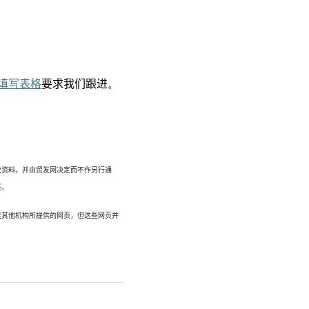
填写表
格
要求我们
跟进
。
改资料，并由贸发网决定而不作另行通
任。
至其他机构所提供的网页，但这些网页并