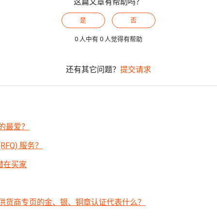
这篇文章有帮助吗？
是
否
0 人中有 0 人觉得有帮助
还有其它问题？
提交请求
的最爱？
FQ) 服务？
触潜在买家
供货商专页的金、银、铜章认证代表什么？