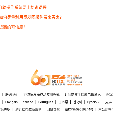
Y自助操作系统网上培训课程
如何尽量利用贸发网采购带来买家？
货商的可信度?
们
联络我们
香港贸发局移动应用程式
订阅商贸全接触电邮通讯
更新
l
Français
Italiano
Português
日本語
한국어
Pусский
عربى
政策声明
超连结条款及细则
网站导航
京ICP备09059244号
京公网备 1