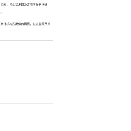
改资料，并由贸发网决定而不作另行通
任。
至其他机构所提供的网页，但这些网页并