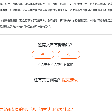
图像、短片、声音档案、连结及其他资料等（以下简称「资料」），只供参考之用，贸发网将会随时更
料准确性，但贸发网不会明示或隐含保证该等资料均为准确无误。贸发网不会对任何错误或遗漏承担责
页而引致任何损害（包括但不限于电脑病毒、系统固障、资料损失）承担任何赔偿。本网页可能会连结
网页所显示的内容作出任何保证或承担任何责任。
这篇文章有帮助吗？
是
否
0 人中有 0 人觉得有帮助
还有其它问题？
提交请求
供货商专页的金、银、铜章认证代表什么？