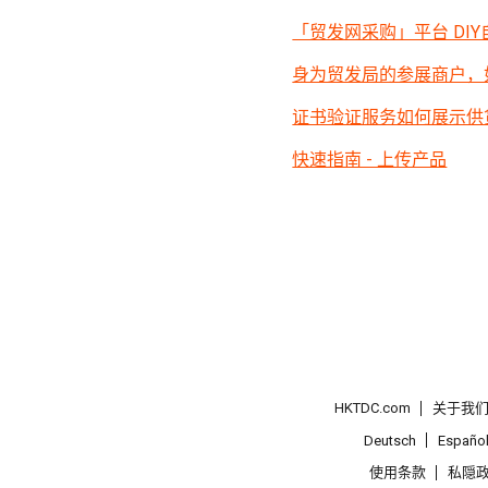
「贸发网采购」平台 DI
身为贸发局的参展商户，
证书验证服务如何展示供
快速指南 - 上传产品
HKTDC.com
关于我
Deutsch
Españo
使用条款
私隠