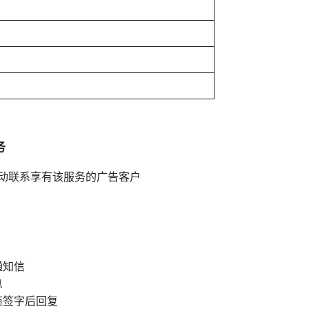
务
动联系享有该服务的广告客户
通知信
息
商签字后回复