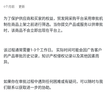
6个月前
更新
为了保护供应商和买家的权益，贸发网采购平台采用审批机
制在商品上架之前进行筛选。当你提交产品或服务以供审批
时，该商品不会立即出现在平台上。
该
过程
通常
需要
1-3
个工作日
。
实际
时间
可能会
因
广告
客户
的产品
审批
历史
记录
，
知识产权
侵权
记录
以及其他
因素
而
异
。
如果你在审批过程中遇到任何困难或有疑问，可以随时与我
们联系以获取进一步的协助。