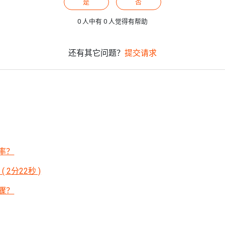
是
否
0 人中有 0 人觉得有帮助
还有其它问题？
提交请求
率？
 2分22秒 )
骤？