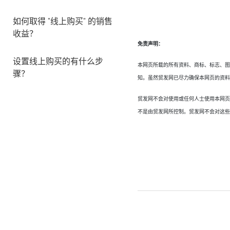
如何取得 "线上购买" 的销售
收益？
免责声明：
设置线上购买的有什么步
本网页所载的所有资料、商标、标志、
骤？
知。虽然贸发网已尽力确保本网页的资
贸发网不会对使用或任何人士使用本网
不是由贸发网所控制。贸发网不会对这