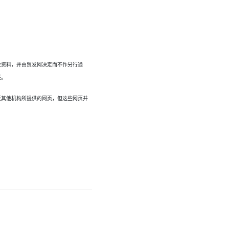
改资料，并由贸发网决定而不作另行通
任。
至其他机构所提供的网页，但这些网页并