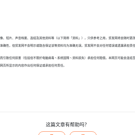
图像、短片、声音档案、连结及其他资料等（以下简称「资料」），只供参考之用，贸发网将会随时更
料准确性，但贸发网不会明示或隐含保证该等资料均为准确无误。贸发网不会对任何错误或遗漏承担责
页而引致任何损害（包括但不限於电脑病毒丶系统固障丶资料损失）承担任何赔偿。本网页可能会连结
些网页所显示的内容作出任何保证或承担任何责任。
这篇文章有帮助吗？