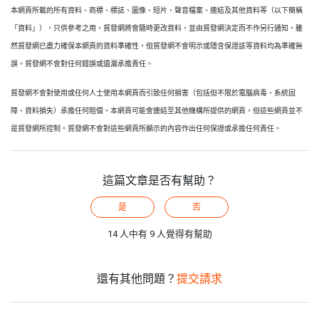
本網頁所載的所有資料、商標、標誌、圖像、短片、聲音檔案、連結及其他資料等（以下簡稱
「資料」），只供參考之用，貿發網將會隨時更改資料，並由貿發網決定而不作另行通知。雖
然貿發網已盡力確保本網頁的資料準確性，但貿發網不會明示或隱含保證該等資料均為準確無
誤。貿發網不會對任何錯誤或遺漏承擔責任。
貿發網不會對使用或任何人士使用本網頁而引致任何損害（包括但不限於電腦病毒、系統固
障、資料損失）承擔任何賠償。本網頁可能會連結至其他機構所提供的網頁，但這些網頁並不
是貿發網所控制。貿發網不會對這些網頁所顯示的內容作出任何保證或承擔任何責任。
這篇文章是否有幫助？
是
否
14 人中有 9 人覺得有幫助
還有其他問題？
提交請求