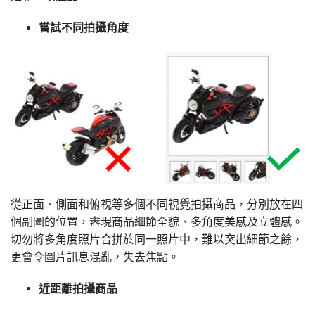
嘗試不同拍攝⻆度
從正面、側面和俯視等多個不同視覺拍攝商品，分別放在四
個副圖的位置，䀆現商品細節全貌、多⻆度美感及立體感。
切勿將多⻆度照片合拼於同一照片中，難以突出細節之餘，
更會令圖片訊息混亂，失去焦點。
近距離拍攝商品