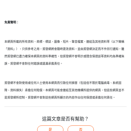
免責聲明：
本網頁所載的所有資料、商標、標誌、圖像、短片、聲音檔案、連結及其他資料等（以下簡稱
「資料」），只供參考之用，貿發網將會隨時更改資料，並由貿發網決定而不作另行通知。雖
然貿發網已盡力確保本網頁的資料準確性，但貿發網不會明示或隱含保證該等資料均為準確無
誤。貿發網不會對任何錯誤或遺漏承擔責任。
貿發網不會對使用或任何人士使用本網頁而引致任何損害（包括但不限於電腦病毒、系統固
障、資料損失）承擔任何賠償。本網頁可能會連結至其他機構所提供的網頁，但這些網頁並不
是貿發網所控制。貿發網不會對這些網頁所顯示的內容作出任何保證或承擔任何責任。
這篇文章是否有幫助？
是
否