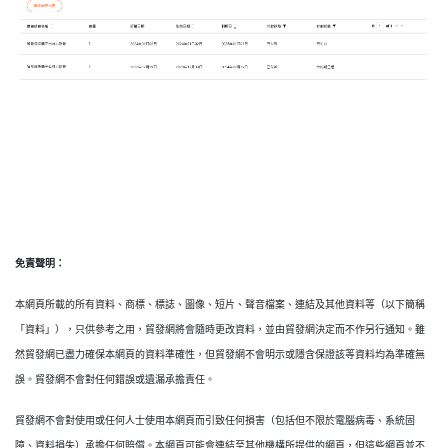
免責聲明：
本網頁所載的所有資料、商標、標誌、圖像、短片、聲音檔案、連結及其他資料等（以下簡稱
「資料」），只供參考之用，貿發網將會隨時更改資料，並由貿發網決定而不作另行通知。雖
然貿發網已盡力確保本網頁的資料準確性，但貿發網不會明示或隱含保證該等資料均為準確無
誤。貿發網不會對任何錯誤或遺漏承擔責任。
貿發網不會對使用或任何人士使用本網頁而引致任何損害（包括但不限於電腦病毒、系統固
障、資料損失）承擔任何賠償。本網頁可能會連結至其他機構所提供的網頁，但這些網頁並不