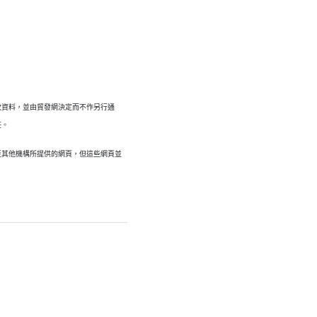
改資料，並由貿發網決定而不作另行通
任。
至其他機構所提供的網頁，但這些網頁並