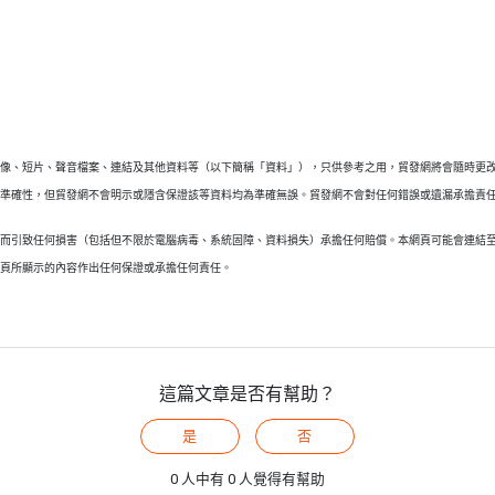
圖像、短片、聲音檔案、連結及其他資料等（以下簡稱「資料」），只供參考之用，貿發網將會隨時更
料準確性，但貿發網不會明示或隱含保證該等資料均為準確無誤。貿發網不會對任何錯誤或遺漏承擔責
頁而引致任何損害（包括但不限於電腦病毒、系統固障、資料損失）承擔任何賠償。本網頁可能會連結
網頁所顯示的內容作出任何保證或承擔任何責任。
這篇文章是否有幫助？
是
否
0 人中有 0 人覺得有幫助