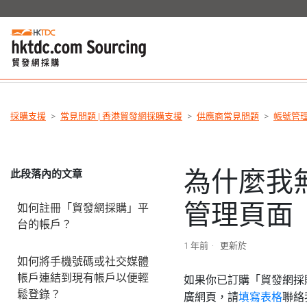
採購支援
常見問題 | 香港貿發網採購支援
供應商常見問題
帳號管
為什麼我
此段落內的文章
管理頁面
如何註冊「貿發網採購」平
台的帳戶？
1 年前
更新於
如何將手機號碼或社交媒體
帳戶連結到現有帳戶以便輕
如果你已訂購「貿發網採
鬆登錄？
廣網頁，請
填寫表格
聯絡