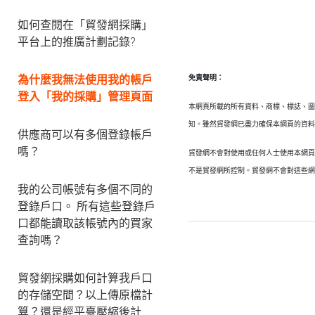
如何查閱在「貿發網採購」
平台上的推廣計劃記錄?
為什麼我無法使用我的帳戶
免責聲明：
登入「我的採購」管理頁面
本網頁所載的所有資料、商標、標誌、
知。雖然貿發網已盡力確保本網頁的資
供應商可以有多個登錄帳戶
嗎？
貿發網不會對使用或任何人士使用本網
不是貿發網所控制。貿發網不會對這些
我的公司帳號有多個不同的
登錄戶口。 所有這些登錄戶
口都能讀取該帳號內的買家
查詢嗎？
貿發網採購如何計算我戶口
的存儲空間？以上傳原檔計
算？還是經平臺壓縮後計