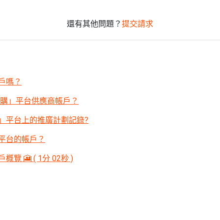
還有其他問題？
提交請求
戶嗎？
採購」平台供應商帳戶？
」平台上的推廣計劃記錄?
平台的帳戶？
🎦 ( 1分 02秒 )