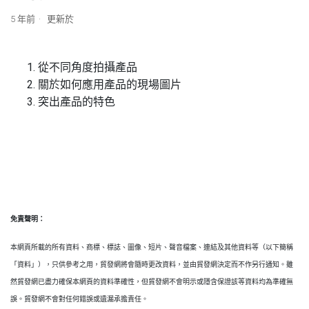
5 年前
更新於
從不同角度拍攝產品
關於如何應用產品的現場圖片
突出產品的特色
免責聲明：
本網頁所載的所有資料、商標、標誌、圖像、短片、聲音檔案、連結及其他資料等（以下簡稱
「資料」），只供參考之用，貿發網將會隨時更改資料，並由貿發網決定而不作另行通知。雖
然貿發網已盡力確保本網頁的資料準確性，但貿發網不會明示或隱含保證該等資料均為準確無
誤。貿發網不會對任何錯誤或遺漏承擔責任。