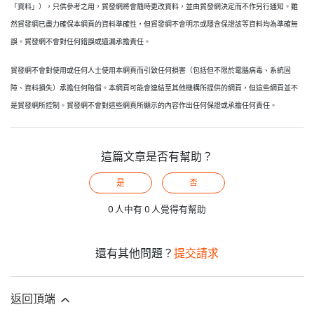
「資料」），只供參考之用，貿發網將會隨時更改資料，並由貿發網決定而不作另行通知。雖
然貿發網已盡力確保本網頁的資料準確性，但貿發網不會明示或隱含保證該等資料均為準確無
誤。貿發網不會對任何錯誤或遺漏承擔責任。
貿發網不會對使用或任何人士使用本網頁而引致任何損害（包括但不限於電腦病毒、系統固
障、資料損失）承擔任何賠償。本網頁可能會連結至其他機構所提供的網頁，但這些網頁並不
是貿發網所控制。貿發網不會對這些網頁所顯示的內容作出任何保證或承擔任何責任。
這篇文章是否有幫助？
是
否
0 人中有 0 人覺得有幫助
還有其他問題？
提交請求
返回頂端