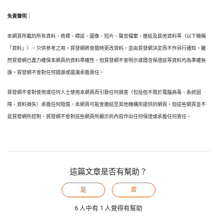
免責聲明：
本網頁所載的所有資料、商標、標誌、圖像、短片、聲音檔案、連結及其他資料等（以下簡稱
「資料」），只供參考之用，貿發網將會隨時更改資料，並由貿發網決定而不作另行通知。雖
然貿發網已盡力確保本網頁的資料準確性，但貿發網不會明示或隱含保證該等資料均為準確無
誤。貿發網不會對任何錯誤或遺漏承擔責任。
貿發網不會對使用或任何人士使用本網頁而引致任何損害（包括但不限於電腦病毒、系統固
障、資料損失）承擔任何賠償。本網頁可能會連結至其他機構所提供的網頁，但這些網頁並不
是貿發網所控制。貿發網不會對這些網頁所顯示的內容作出任何保證或承擔任何責任。
這篇文章是否有幫助？
是
否
6 人中有 1 人覺得有幫助