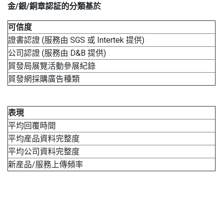
金
/
銀
/
銅
章認証
的分類基於
可信度
證書認證 (服務由 SGS 或 Intertek 提供)
公司認證 (服務由 D&B 提供)
貿發局展覽活動參展紀錄
貿發網採購廣告種類
表現
平均回覆時間
平均産品資料完整度
平均公司資料完整度
新産品/服務上傳頻率