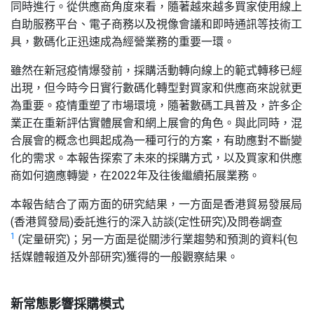
同時進行。從供應商角度來看，隨著越來越多買家使用線上
自助服務平台、電子商務以及視像會議和即時通訊等技術工
具，數碼化正迅速成為經營業務的重要一環。
雖然在新冠疫情爆發前，採購活動轉向線上的範式轉移已經
出現，但今時今日實行數碼化轉型對買家和供應商來說就更
為重要。疫情重塑了市場環境，隨著數碼工具普及，許多企
業正在重新評估實體展會和網上展會的角色。與此同時，混
合展會的概念也興起成為一種可行的方案，有助應對不斷變
化的需求。本報告探索了未來的採購方式，以及買家和供應
商如何適應轉變，在2022年及往後繼續拓展業務。
本報告結合了兩方面的研究結果，一方面是香港貿易發展局
(香港貿發局)委託進行的深入訪談(定性研究)及問卷調查
1
(定量研究)；另一方面是從關涉行業趨勢和預測的資料(包
括媒體報道及外部研究)獲得的一般觀察結果。
新常態影響採購模式