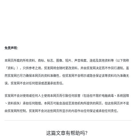
免责声明：
本网页所载的所有资料、商标、标志、图像、短片、声音档案、连结及其他资料等（以下简称
「资料」），只供参考之用，贸发网将会随时更改资料，并由贸发网决定而不作另行通知。虽
然贸发网已尽力确保本网页的资料准确性，但贸发网不会明示或隐含保证该等资料均为准确无
误。贸发网不会对任何错误或遗漏承担责任。
贸发网不会对使用或任何人士使用本网页而引致任何损害（包括但不限於电脑病毒丶系统固障
丶资料损失）承担任何赔偿。本网页可能会连结至其他机构所提供的网页，但这些网页并不是
由贸发网所控制。贸发网不会对这些网页所显示的内容作出任何保证或承担任何责任。
这篇文章有帮助吗？