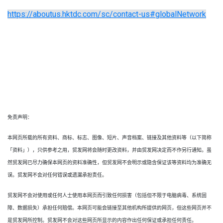
https://aboutus.hktdc.com/sc/contact-us#globalNetwork
免责声明：
本网页所载的所有资料、商标、标志、图像、短片、声音档案、链接及其他资料等（以下简称
「资料」），只供参考之用，贸发网将会随时更改资料，并由贸发网决定而不作另行通知。虽
然贸发网已尽力确保本网页的资料准确性，但贸发网不会明示或隐含保证该等资料均为准确无
误。贸发网不会对任何错误或遗漏承担责任。
贸发网不会对使用或任何人士使用本网页而引致任何损害（包括但不限于电脑病毒、系统固
障、数据损失）承担任何赔偿。本网页可能会链接至其他机构所提供的网页，但这些网页并不
是贸发网所控制。贸发网不会对这些网页所显示的内容作出任何保证或承担任何责任。