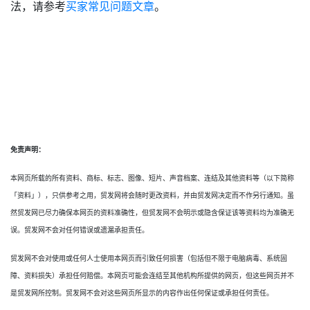
法，请参考
买家常见问题文章
。
免责声明：
本网页所载的所有资料、商标、标志、图像、短片、声音档案、连结及其他资料等（以下简称
「资料」），只供参考之用，贸发网将会随时更改资料，并由贸发网决定而不作另行通知。虽
然贸发网已尽力确保本网页的资料准确性，但贸发网不会明示或隐含保证该等资料均为准确无
误。贸发网不会对任何错误或遗漏承担责任。
贸发网不会对使用或任何人士使用本网页而引致任何损害（包括但不限于电脑病毒、系统固
障、资料损失）承担任何赔偿。本网页可能会连结至其他机构所提供的网页，但这些网页并不
是贸发网所控制。贸发网不会对这些网页所显示的内容作出任何保证或承担任何责任。