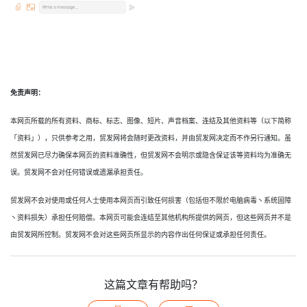
免责声明：
本网页所载的所有资料、商标、标志、图像、短片、声音档案、连结及其他资料等（以下简称
「资料」），只供参考之用，贸发网将会随时更改资料，并由贸发网决定而不作另行通知。虽
然贸发网已尽力确保本网页的资料准确性，但贸发网不会明示或隐含保证该等资料均为准确无
误。贸发网不会对任何错误或遗漏承担责任。
贸发网不会对使用或任何人士使用本网页而引致任何损害（包括但不限於电脑病毒丶系统固障
丶资料损失）承担任何赔偿。本网页可能会连结至其他机构所提供的网页，但这些网页并不是
由贸发网所控制。贸发网不会对这些网页所显示的内容作出任何保证或承担任何责任。
这篇文章有帮助吗？