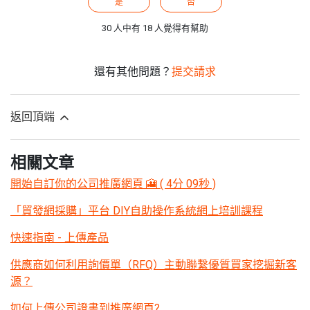
是
否
30 人中有 18 人覺得有幫助
還有其他問題？
提交請求
返回頂端
相關文章
開始自訂你的公司推廣網頁 🎦 ( 4分 09秒 )
「貿發網採購」平台 DIY自助操作系統網上培訓課程
快速指南 - 上傳產品
供應商如何利用詢價單（RFQ）主動聯繫優質買家挖掘新客
源？
如何上傳公司證書到推廣網頁?