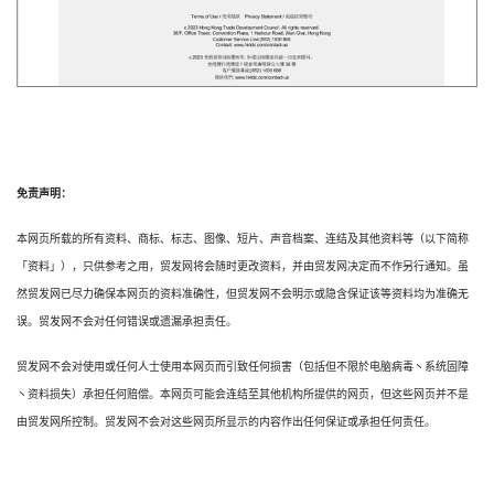
免责声明：
本网页所载的所有资料、商标、标志、图像、短片、声音档案、连结及其他资料等（以下简称
「资料」），只供参考之用，贸发网将会随时更改资料，并由贸发网决定而不作另行通知。虽
然贸发网已尽力确保本网页的资料准确性，但贸发网不会明示或隐含保证该等资料均为准确无
误。贸发网不会对任何错误或遗漏承担责任。
贸发网不会对使用或任何人士使用本网页而引致任何损害（包括但不限於电脑病毒丶系统固障
丶资料损失）承担任何赔偿。本网页可能会连结至其他机构所提供的网页，但这些网页并不是
由贸发网所控制。贸发网不会对这些网页所显示的内容作出任何保证或承担任何责任。