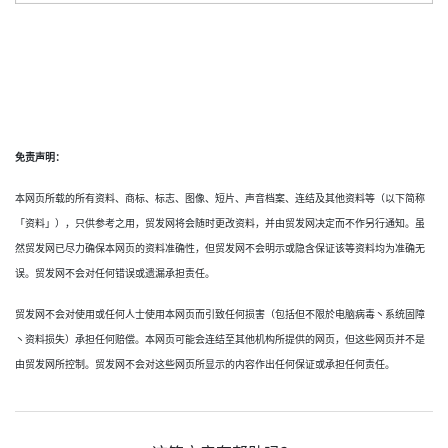
免责声明：
本网页所载的所有资料、商标、标志、图像、短片、声音档案、连结及其他资料等（以下简称
「资料」），只供参考之用，贸发网将会随时更改资料，并由贸发网决定而不作另行通知。虽
然贸发网已尽力确保本网页的资料准确性，但贸发网不会明示或隐含保证该等资料均为准确无
误。贸发网不会对任何错误或遗漏承担责任。
贸发网不会对使用或任何人士使用本网页而引致任何损害（包括但不限於电脑病毒丶系统固障
丶资料损失）承担任何赔偿。本网页可能会连结至其他机构所提供的网页，但这些网页并不是
由贸发网所控制。贸发网不会对这些网页所显示的内容作出任何保证或承担任何责任。