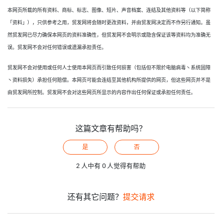
本网页所载的所有资料、商标、标志、图像、短片、声音档案、连结及其他资料等（以下简称
「资料」），只供参考之用，贸发网将会随时更改资料，并由贸发网决定而不作另行通知。虽
然贸发网已尽力确保本网页的资料准确性，但贸发网不会明示或隐含保证该等资料均为准确无
误。贸发网不会对任何错误或遗漏承担责任。
贸发网不会对使用或任何人士使用本网页而引致任何损害（包括但不限於电脑病毒丶系统固障
丶资料损失）承担任何赔偿。本网页可能会连结至其他机构所提供的网页，但这些网页并不是
由贸发网所控制。贸发网不会对这些网页所显示的内容作出任何保证或承担任何责任。
这篇文章有帮助吗？
是
否
2 人中有 0 人觉得有帮助
还有其它问题？
提交请求