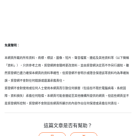
免責聲明：
本網頁所載的所有資料、商標、標誌、圖像、短片、聲音檔案、連結及其他資料等（以下簡稱
「資料」），只供參考之用，貿發網將會隨時更改資料，並由貿發網決定而不作另行通知。雖
然貿發網已盡力確保本網頁的資料準確性，但貿發網不會明示或隱含保證該等資料均為準確無
誤。貿發網不會對任何錯誤或遺漏承擔責任。
貿發網不會對使用或任何人士使用本網頁而引致任何損害（包括但不限於電腦病毒、系統固
障、資料損失）承擔任何賠償。本網頁可能會連結至其他機構所提供的網頁，但這些網頁並不
是貿發網所控制。貿發網不會對這些網頁所顯示的內容作出任何保證或承擔任何責任。
這篇文章是否有幫助？