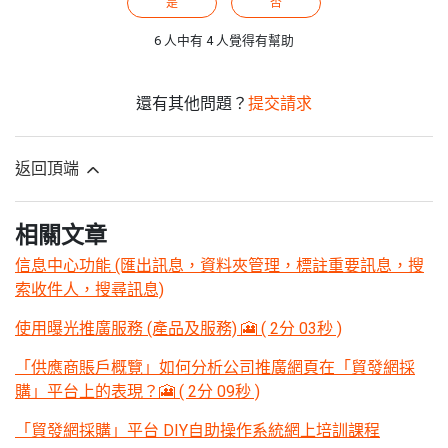
是
否
6 人中有 4 人覺得有幫助
還有其他問題？
提交請求
返回頂端
相關文章
信息中心功能 (匯出訊息，資料夾管理，標註重要訊息，搜
索收件人，搜尋訊息)
使用曝光推廣服務 (產品及服務) 🎦 ( 2分 03秒 )
「供應商賬戶概覽」如何分析公司推廣網頁在「貿發網採
購」平台上的表現？🎦 ( 2分 09秒 )
「貿發網採購」平台 DIY自助操作系統網上培訓課程