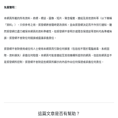
免責聲明：
本網頁所載的所有資料、商標、標誌、圖像、短片、聲音檔案、連結及其他資料等（以下簡稱
「資料」），只供參考之用，貿發網將會隨時更改資料，並由貿發網決定而不作另行通知。雖
然貿發網已盡力確保本網頁的資料準確性，但貿發網不會明示或隱含保證該等資料均為準確無
誤。貿發網不會對任何錯誤或遺漏承擔責任。
貿發網不會對使用或任何人士使用本網頁而引致任何損害（包括但不限於電腦病毒、系統固
障、資料損失）承擔任何賠償。本網頁可能會連結至其他機構所提供的網頁，但這些網頁並不
是貿發網所控制。貿發網不會對這些網頁所顯示的內容作出任何保證或承擔任何責任。
這篇文章是否有幫助？