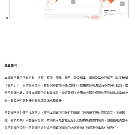
免責聲明：
本網頁所載的所有資料、商標、標誌、圖像、短片、聲音檔案、連結及其他資料等（以下簡稱
「資料」），只供參考之用，貿發網將會隨時更改資料，並由貿發網決定而不作另行通知。雖
然貿發網已盡力確保本網頁的資料準確性，但貿發網不會明示或隱含保證該等資料均為準確無
誤。貿發網不會對任何錯誤或遺漏承擔責任。
貿發網不會對使用或任何人士使用本網頁而引致任何損害（包括但不限於電腦病毒、系統固
障、資料損失）承擔任何賠償。本網頁可能會連結至其他機構所提供的網頁，但這些網頁並不
是貿發網所控制。貿發網不會對這些網頁所顯示的內容作出任何保證或承擔任何責任。