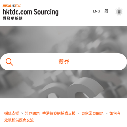
ENG
简
搜尋
採購支援
常見問題 | 香港貿發網採購支援
買家常見問題
如何有
效地和供應商交流