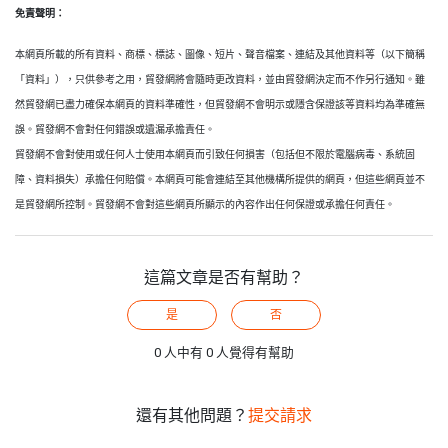
免責聲明：
本網頁所載的所有資料、商標、標誌、圖像、短片、聲音檔案、連結及其他資料等（以下簡稱
「資料」），只供參考之用，貿發網將會隨時更改資料，並由貿發網決定而不作另行通知。雖
然貿發網已盡力確保本網頁的資料準確性，但貿發網不會明示或隱含保證該等資料均為準確無
誤。貿發網不會對任何錯誤或遺漏承擔責任。
貿發網不會對使用或任何人士使用本網頁而引致任何損害（包括但不限於電腦病毒、系統固
障、資料損失）承擔任何賠償。本網頁可能會連結至其他機構所提供的網頁，但這些網頁並不
是貿發網所控制。貿發網不會對這些網頁所顯示的內容作出任何保證或承擔任何責任。
這篇文章是否有幫助？
是
否
0 人中有 0 人覺得有幫助
還有其他問題？
提交請求