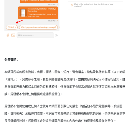
免責聲明：
本網頁所載的所有資料、商標、標誌、圖像、短片、聲音檔案、連結及其他資料等（以下簡稱
「資料」），只供參考之用，貿發網將會隨時更改資料，並由貿發網決定而不作另行通知。雖
然貿發網已盡力確保本網頁的資料準確性，但貿發網不會明示或隱含保證該等資料均為準確無
誤。貿發網不會對任何錯誤或遺漏承擔責任。
貿發網不會對使用或任何人士使用本網頁而引致任何損害（包括但不限於電腦病毒、系統固
障、資料損失）承擔任何賠償。本網頁可能會連結至其他機構所提供的網頁，但這些網頁並不
是貿發網所控制。貿發網不會對這些網頁所顯示的內容作出任何保證或承擔任何責任。