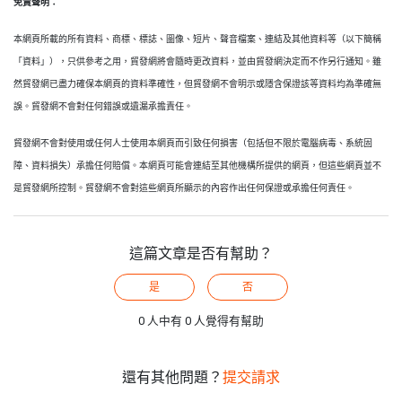
免責聲明：
本網頁所載的所有資料、商標、標誌、圖像、短片、聲音檔案、連結及其他資料等（以下簡稱
「資料」），只供參考之用，貿發網將會隨時更改資料，並由貿發網決定而不作另行通知。雖
然貿發網已盡力確保本網頁的資料準確性，但貿發網不會明示或隱含保證該等資料均為準確無
誤。貿發網不會對任何錯誤或遺漏承擔責任。
貿發網不會對使用或任何人士使用本網頁而引致任何損害（包括但不限於電腦病毒、系統固
障、資料損失）承擔任何賠償。本網頁可能會連結至其他機構所提供的網頁，但這些網頁並不
是貿發網所控制。貿發網不會對這些網頁所顯示的內容作出任何保證或承擔任何責任。
這篇文章是否有幫助？
是
否
0 人中有 0 人覺得有幫助
還有其他問題？
提交請求